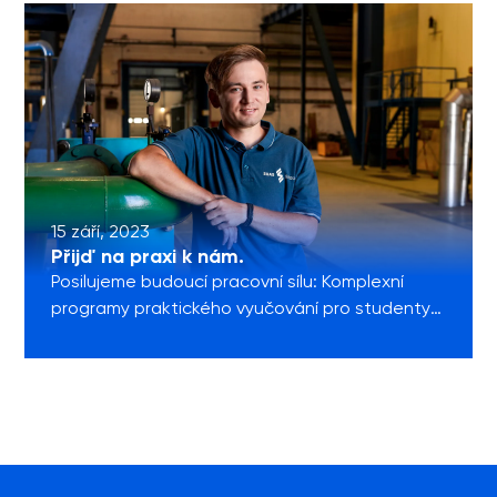
nabízíme ti možnost zahájit kariéru v juniorních
pozicích právě u nás. Přednostně uvítáme ve
svých řadách absolventy strojních a elektro
oborů, ale vítání jsou všichni, kteří si […]
15 září, 2023
Přijď na praxi k nám.
Posilujeme budoucí pracovní sílu: Komplexní
programy praktického vyučování pro studenty
středních škol v technických i netechnických
oborech