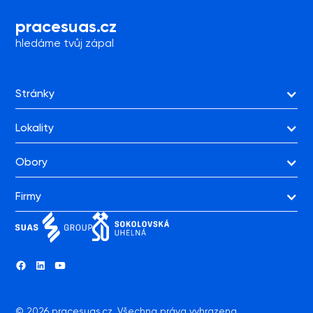
prace
suas.cz
hledáme tvůj zápal
Stránky
Lokality
Obory
Firmy
BAU-STAV a.s.
Elektrárna Tisová a.s.
Porticus s.r.o.
Sokolovská uhelná p.n. a.s.
©
2026
pracesuas.cz. Všechna práva vyhrazena.