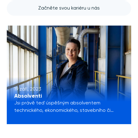
Začněte svou kariéru u nás
19 září, 2023
Absolventi
Jsi právě teď úspěšným absolventem
technického, ekonomického, stavebního či
dalšího perspektivního oboru? Chceš v oboru
zůstat a získávat dál odbornou praxi? Jestli
máš problém najít zajímavé pracovní místo,