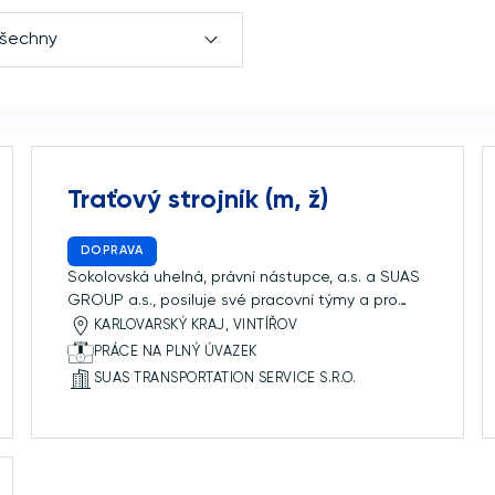
všechny
Traťový strojník (m, ž)
DOPRAVA
Sokolovská uhelná, právní nástupce, a.s. a SUAS
GROUP a.s., posiluje své pracovní týmy a pro
svoji dceřinou společnost SUAS Transportation
KARLOVARSKÝ KRAJ, VINTÍŘOV
Service s.r.o., hledá kolegy na pozici traťový
PRÁCE NA PLNÝ ÚVAZEK
strojník (m, ž). S rozvojem nových a rozšířením
SUAS TRANSPORTATION SERVICE S.R.O.
stávajících projektů ve skupině SUAS GROUP a.s.
a následně SUAS Transportation Service s.r.o.,
hledáme traťového strojníka (m, ž). […]