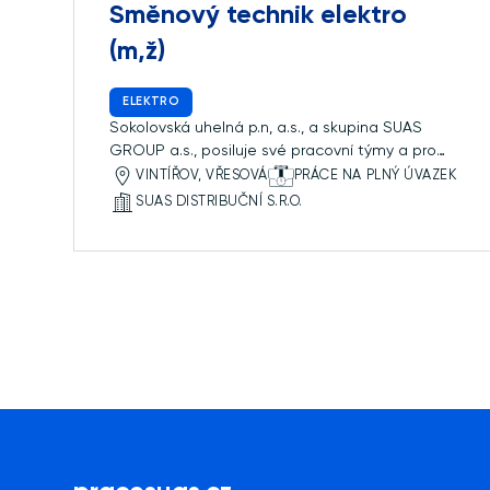
Směnový technik elektro
(m,ž)
ELEKTRO
Sokolovská uhelná p.n, a.s., a skupina SUAS
GROUP a.s., posiluje své pracovní týmy a pro
svoji dceřinou společnost SUAS Distribuční s.r.o.,
VINTÍŘOV, VŘESOVÁ
PRÁCE NA PLNÝ ÚVAZEK
hledá kolegy na pozici Směnový technik
SUAS DISTRIBUČNÍ S.R.O.
(elektro). Společnost SUAS Distribuční s.r.o. je
společnost zabývající se provozem Lokální
distribuční sítě, zdrojů do ní vnořených a
připojených odběratelů.