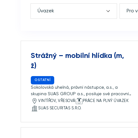
Úvazek
Pro 
Strážný – mobilní hlídka (m,
ž)
OSTATNÍ
Sokolovská uhelná, právní nástupce, a.s., a
skupina SUAS GROUP a.s., posiluje své pracovní
týmy a pro svoji dceřinou společnost SUAS
VINTÍŘOV, VŘESOVÁ
PRÁCE NA PLNÝ ÚVAZEK
Securitas s.r.o., hledá kolegy na pozici Strážný –
SUAS SECURITAS S.R.O.
mobilní hlídka (m, ž). S rozvojem nových a
rozšířením stávajících projektů ve skupině SUAS
GROUP a.s. a následně SUAS Securitas s.r.o.,
hledáme strážné – mobilní hlídku (m, […]