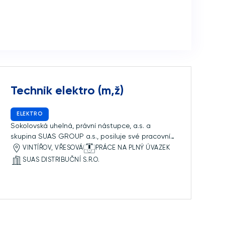
Technik elektro (m,ž)
ELEKTRO
Sokolovská uhelná, právní nástupce, a.s. a
skupina SUAS GROUP a.s., posiluje své pracovní
týmy a pro svoji dceřinou společnost SUAS
VINTÍŘOV, VŘESOVÁ
PRÁCE NA PLNÝ ÚVAZEK
Distribuční s.r.o., hledá zaměstnance na pozici
SUAS DISTRIBUČNÍ S.R.O.
Technik (elektro). Společnost SUAS Distribuční
s.r.o. je společnost zabývající se provozem
Lokální distribuční sítě, zdrojů do ní vnořených a
připojených odběratelů.