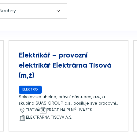
všechny
Elektrikář – provozní
elektrikář Elektrárna Tisová
(m,ž)
ELEKTRO
Sokolovská uhelná, právní nástupce, a.s., a
skupina SUAS GROUP a.s., posiluje své pracovní
týmy a pro svoji dceřinou společnost Elektrárnu
TISOVÁ
PRÁCE NA PLNÝ ÚVAZEK
Tisová, a.s. v Citicích, hledá kolegy na pozici
ELEKTRÁRNA TISOVÁ A.S.
Elektrikář-provozní elektrikář do nepřetržitého
provozu ETI.