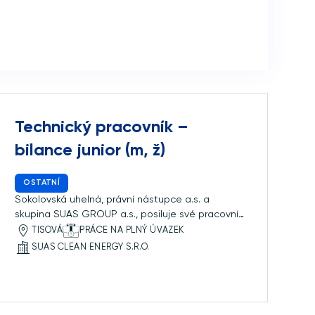
Technický pracovník –
bilance junior (m, ž)
OSTATNÍ
Sokolovská uhelná, právní nástupce a.s. a
skupina SUAS GROUP a.s., posiluje své pracovní
týmy a pro svoji dceřinou společnost SUAS
TISOVÁ
PRÁCE NA PLNÝ ÚVAZEK
Clean Energy s.r.o., hledá kolegy na pozici
SUAS CLEAN ENERGY S.R.O.
Technický pracovník – bilance junior (m, ž).
Místo výkonu práce: elektrárna Tisová- Tisová 2,
Březová Oddělení zajišťuje například činnost v
těchto oblastech: vyhodnocení elektrárenského