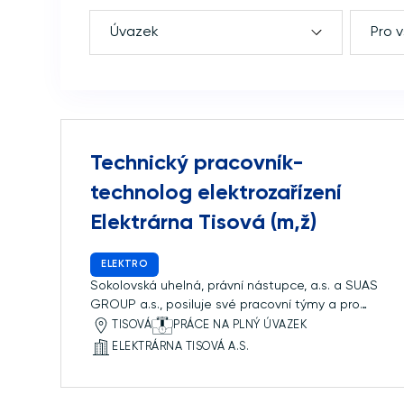
Úvazek
Pro 
Technický pracovník-
technolog elektrozařízení
Elektrárna Tisová (m,ž)
ELEKTRO
Sokolovská uhelná, právní nástupce, a.s. a SUAS
GROUP a.s., posiluje své pracovní týmy a pro
svoji dceřinou společnost Elektrárnu Tisová, a.s. v
TISOVÁ
PRÁCE NA PLNÝ ÚVAZEK
Citicích, hledá kolegy na pozici Technický
ELEKTRÁRNA TISOVÁ A.S.
pracovník -technolog elektrozařízení. S rozvojem
nových a rozšířením stávajících projektů ve
skupině SUAS GROUP a.s. a následně v