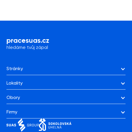
máš problém najít zajímavé pracovní místo,
nabízíme ti možnost zahájit kariéru v juniorních
pozicích právě u nás. Přednostně uvítáme ve
svých řadách absolventy strojních a elektro
oborů, ale vítání jsou všichni, kteří si […]
prace
suas.cz
hledáme tvůj zápal
Stránky
Lokality
Obory
Firmy
BAU-STAV a.s.