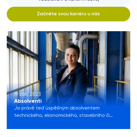
Začněte svou kariéru u nás
19 září, 2023
Absolventi
Jsi právě teď úspěšným absolventem
technického, ekonomického, stavebního či
dalšího perspektivního oboru? Chceš v oboru
zůstat a získávat dál odbornou praxi? Jestli