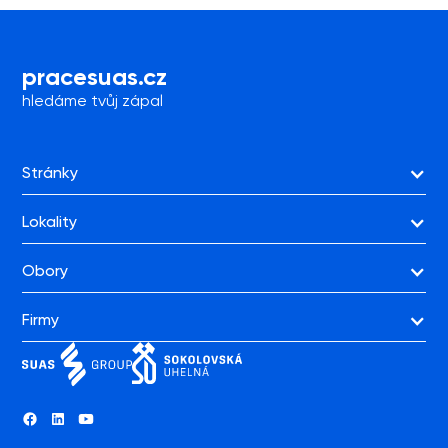
prace
suas.cz
hledáme tvůj zápal
Stránky
Lokality
Obory
Firmy
BAU-STAV a.s.
Elektrárna Tisová a.s.
Porticus s.r.o.