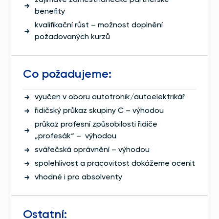
zajímavé zaměstnanecké partnerské
benefity
kvalifikační růst – možnost doplnění
požadovaných kurzů
Co požadujeme:
vyučen v oboru autotronik/autoelektrikář
řidičský průkaz skupiny C – výhodou
průkaz profesní způsobilosti řidiče
„profesák“ – výhodou
svářečská oprávnění – výhodou
spolehlivost a pracovitost dokážeme ocenit
vhodné i pro absolventy
Ostatní: